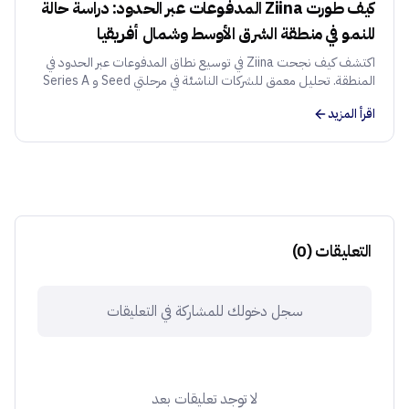
كيف طورت Ziina المدفوعات عبر الحدود: دراسة حالة
للنمو في منطقة الشرق الأوسط وشمال أفريقيا
اكتشف كيف نجحت Ziina في توسيع نطاق المدفوعات عبر الحدود في
المنطقة. تحليل معمق للشركات الناشئة في مرحلتي Seed و Series A
حول التوظيف، الملاءمة بين المنتج والسوق، والاستراتيجية التقنية.
اقرأ المزيد
التعليقات
(
0
)
سجل دخولك للمشاركة في التعليقات
لا توجد تعليقات بعد