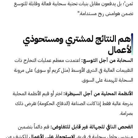
ثمن'؛ بل يدفعون مقابل بنيات تحتية سحابية فعالة وقابلة للتوسع
تضمن هوامش ربح مستدامة."
أهم النتائج لمشتري ومستحوذي
الأعمال
السحابة من أجل التوسع:
اعتمدت معظم عمليات التخارج ذات
التقييمات العالية في الشرق الأوسط (مثل كريم أو سوق) على مرونة
السحابة للهيمنة على السوق.
الأنظمة المحلية من أجل السيطرة:
اختر أو قيم الأنظمة المحلية
بدرجة عالية فقط إذا كانت الصناعة (الدفاع، الحكومة) تفرض ذلك
بصرامة.
الفحص النافي للجهالة غير قابل للتفاوض:
قم دائماً بتضمين
مهندس حلول سحابية في فريق
الاستحواذ على الأعمال
للكشف عن