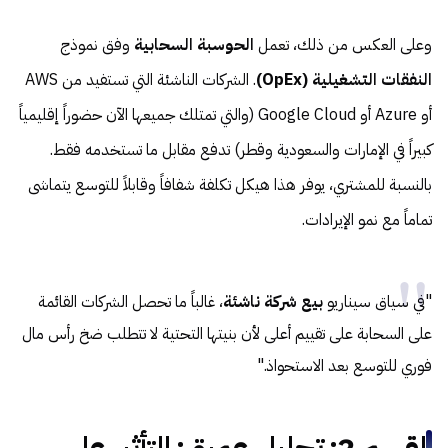
وعلى العكس من ذلك، تعمل
الحوسبة السحابية
وفق نموذج
النفقات التشغيلية (OpEx)
. الشركات الناشئة التي تستفيد من AWS
أو Azure أو Google Cloud (والتي تمتلك جميعها الآن حضوراً إقليمياً
كبيراً في الإمارات والسعودية وقطر) تدفع مقابل ما تستخدمه فقط.
بالنسبة للمشتري، يوفر هذا هيكل تكلفة شفافاً وقابلاً للتوسع يتماشى
تماماً مع نمو الإيرادات.
"في سياق سيناريو
بيع شركة ناشئة
، غالباً ما تحصل الشركات القائمة
على السحابة على تقييم أعلى لأن بنيتها التحتية لا تتطلب ضخ رأس مال
فوري للتوسع بعد الاستحواذ."
القسم 2: تحليل عميق: التأثير على