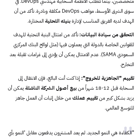
متخصصين، بينما تتطلب الأنظمة السحابية مهندسي DevOps. في
سوق الشرق الأوسط، مواهب DevOps مكلفة ونادرة. تأكد من أن
الهدف لديه الفريق المناسب لإدارة
بنيته التحتية
المختارة.
التحقق من سيادة البيانات:
تأكد من امتثال البنية التحتية للهدف
للقوانين الخاصة بالدولة التي يعملون فيها (مثل لوائح البنك المركزي
السعودي SAMA). عدم الامتثال يمكن أن يؤدي إلى غرامات ثقيلة بعد
التخارج.
تقييم "الجاهزية للخروج":
إذا كنت أنت البائع، فإن الانتقال إلى
السحابة قبل 12-18 شهراً من
بيع أصول الشركة الناشئة
يمكن أن
يزيد بشكل كبير من
تقييم عملك
من خلال إثبات أن العمل جاهز
للتوسع العالمي.
"الكفاءة هي النمو الجديد. لم يعد المشترون يدفعون مقابل 'النمو بأي