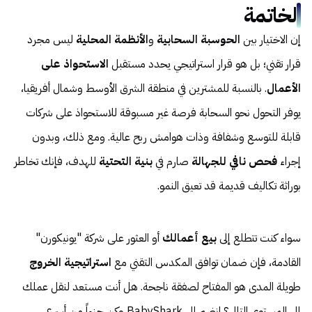
الخاتمة
إن الاختيار بين
الحوسبة السحابية
و
الأنظمة المحلية
ليس مجرد
قرار تقني؛ بل هو قرار استراتيجي يحدد مستقبل
الاستحواذ على
الأعمال
. بالنسبة للمشترين في منطقة الشرق الأوسط وشمال أفريقيا،
يوفر التحول نحو السحابة فرصة غير مسبوقة للاستحواذ على شركات
قابلة للتوسع وشفافة وذات هوامش ربح عالية. ومع ذلك، وبدون
إجراء
فحص نافي للجهالة
صارم في
بنية التحتية
للهدف، فإنك تخاطر
بوراثة تكاليف قديمة قد تعيق النمو.
سواء كنت تتطلع إلى
بيع أعمالك
أو العثور على شركة "يونيكورن"
القادمة، فإن ضمان توافق المكدس التقني مع
استراتيجية الخروج
طويلة المدى هو المفتاح لصفقة ناجحة. هل أنت مستعد لنقل عملك
إلى المستوى التالي؟ انضم إلى BabyShark وكن جزءاً من أسرع