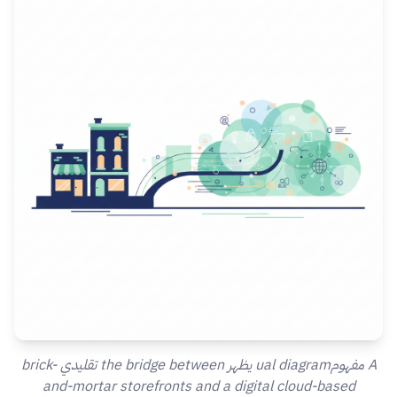
A مفهومual diagram يظهر the bridge between تقليدي brick-
and-mortar storefronts and a digital cloud-based