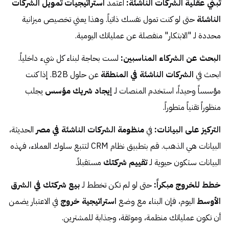
تبني عقلية الشركات الناشئة:
اعتمد
استراتيجيات تمويل الشركات
الناشئة
حتى لو كنت تمول نفسك ذاتياً. وهذا يعني تخصيص ميزانية
محددة لـ "الابتكار" منفصلة عن عملياتك اليومية.
البحث عن الشركاء المناسبين:
لست بحاجة لبناء كل شيء داخلياً.
ابحث في
الشركات الناشئة في المنطقة
عن حلول B2B. إذا كنت
مؤسساً وحيداً، استخدم المنصات لـ
إيجاد شريك مؤسس
يجلب
منظوراً تقنياً متطوراً.
التركيز على البيانات:
في
منظومة الشركات الناشئة في مصر
الحديثة،
البيانات هي الذهب. قم بتطبيق نظام CRM لتتبع سلوك العملاء، فهذه
البيانات ستكون حيوية لـ
تقييم شركتك
مستقبلاً.
خطط للخروج مبكراً:
حتى لو لم تكن تخطط لـ
بيع شركتك في الشرق
الأوسط
اليوم، فإن البناء مع وضع
استراتيجية خروج
في الاعتبار يضمن
أن تكون عملياتك منظمة، وموثقة، وجذابة للمشترين.