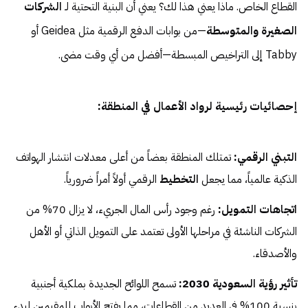
القطاع الخاص. ماذا يعني هذا لك؟ يعني أن البنية التحتية لـ
الشركات
الصغيرة والمتوسطة
—من بوابات الدفع الرقمية مثل Geidea أو
Tabby إلى التراخيص المبسطة—أفضل من أي وقت مضى.
إحصائيات رئيسية لرواد الأعمال في المنطقة:
التبني الرقمي:
تمتلك المنطقة بعضاً من أعلى معدلات انتشار الهواتف
الذكية عالمياً، مما يجعل
التخطيط
الرقمي أولاً أمراً ضرورياً.
اتجاهات التمويل:
رغم وجود رأس المال الجريء، لا يزال 70% من
الشركات الناشئة في مراحلها الأولى تعتمد على التمويل الذاتي أو الأهل
والأصدقاء.
تأثير رؤية السعودية 2030:
تسمح اللوائح الجديدة بملكية أجنبية
بنسبة 100% في العديد من القطاعات، مما يفتح الأبواب للمقيمين لبدء