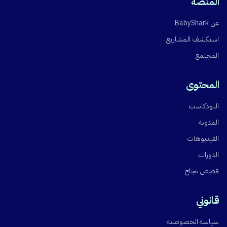
المنصة
عن BabyShark
استكشف المشاريع
المجتمع
المحتوى
البودكاست
المدونة
الفيديوهات
الدورات
قصص نجاح
قانوني
سياسة الخصوصية