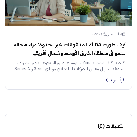
4 أغسطس
5
د
0
كيف طورت Ziina المدفوعات عبر الحدود: دراسة حالة
للنمو في منطقة الشرق الأوسط وشمال أفريقيا
اكتشف كيف نجحت Ziina في توسيع نطاق المدفوعات عبر الحدود في
المنطقة. تحليل معمق للشركات الناشئة في مرحلتي Seed و Series A
حول التوظيف، الملاءمة بين المنتج والسوق، والاستراتيجية التقنية.
اقرأ المزيد
التعليقات
(
0
)