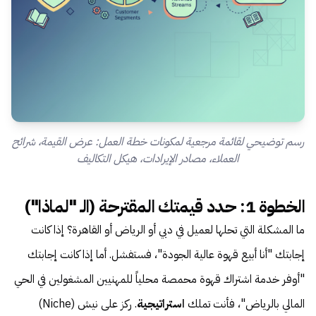
رسم توضيحي لقائمة مرجعية لمكونات خطة العمل: عرض القيمة، شرائح
العملاء، مصادر الإيرادات، هيكل التكاليف
الخطوة 1: حدد قيمتك المقترحة (الـ "لماذا")
ما المشكلة التي تحلها لعميل في دبي أو الرياض أو القاهرة؟ إذا كانت
إجابتك "أنا أبيع قهوة عالية الجودة"، فستفشل. أما إذا كانت إجابتك
"أوفر خدمة اشتراك قهوة محمصة محلياً للمهنيين المشغولين في الحي
المالي بالرياض"، فأنت تملك
استراتيجية
. ركز على نيش (Niche)