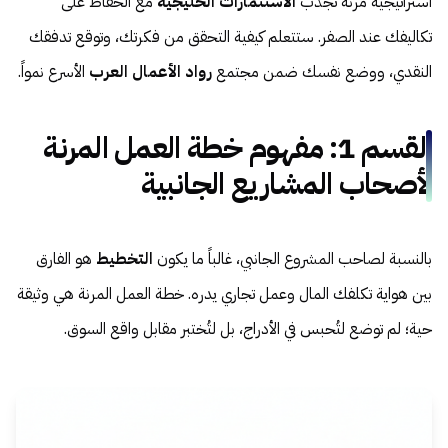
استراتيجية مرنة تجذب
الاستثمارات الخليجية
مع الحفاظ على
تكاليفك عند الصفر. ستتعلم كيفية التحقق من فكرتك، وتوقع تدفقك
النقدي، ووضع نفسك ضمن مجتمع
رواد الأعمال العرب
الأسرع نمواً.
القسم 1: مفهوم خطة العمل المرنة
لأصحاب المشاريع الجانبية
بالنسبة لصاحب المشروع الجانبي، غالباً ما يكون
التخطيط
هو الفارق
بين هواية تكلفك المال وعمل تجاري يدره. خطة العمل المرنة هي وثيقة
حية؛ لم توضع لتُحبس في الأدراج، بل لتُختبر مقابل واقع السوق.