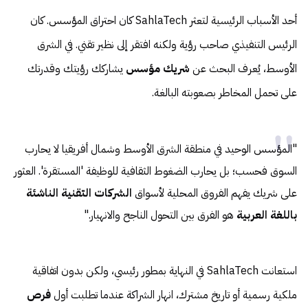
أحد الأسباب الرئيسية لتعثر SahlaTech كان احتراق المؤسس. كان
الرئيس التنفيذي صاحب رؤية ولكنه افتقر إلى نظير تقني. في الشرق
الأوسط، يُعرف البحث عن
شريك مؤسس
يشاركك رؤيتك وقدرتك
على تحمل المخاطر بصعوبته البالغة.
"المؤسس الوحيد في منطقة الشرق الأوسط وشمال أفريقيا لا يحارب
السوق فحسب؛ بل يحارب الضغوط الثقافية للوظيفة 'المستقرة'. العثور
على شريك يفهم الفروق المحلية لأسواق
الشركات التقنية الناشئة
باللغة العربية
هو الفرق بين التحول الناجح والانهيار."
استعانت SahlaTech في النهاية بمطور رئيسي، ولكن بدون اتفاقية
ملكية رسمية أو تاريخ مشترك، انهار الشراكة عندما تطلبت أول
فرص