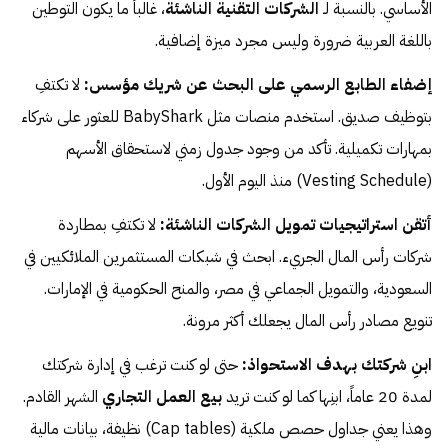
الأساسي. بالنسبة لـ
الشركات التقنية الناشئة
، غالباً ما يكون التوطين
باللغة العربية ضرورة وليس مجرد ميزة إضافية.
إضفاء الطابع الرسمي على البحث عن شريك مؤسس:
لا تكتفِ
بتوظيف صديق. استخدم منصات مثل BabyShark للعثور على شركاء
بمهارات تكميلية. تأكد من وجود جدول زمني لاستحقاق الأسهم
(Vesting Schedule) منذ اليوم الأول.
أتقن استراتيجيات تمويل الشركات الناشئة:
لا تكتفِ بمطاردة
شركات رأس المال الجريء. ابحث في شبكات المستثمرين الملائكيين في
السعودية، والتمويل الجماعي في مصر، والمنح الحكومية في الإمارات.
تنويع مصادر رأس المال يجعلك أكثر مرونة.
ابنِ شركتك بهدف الاستحواذ:
حتى لو كنت ترغب في إدارة شركتك
لمدة 20 عاماً، ابنِها كما لو كنت تريد
بيع العمل التجاري
الشهر القادم.
وهذا يعني جداول حصص ملكية (Cap tables) نظيفة، بيانات مالية