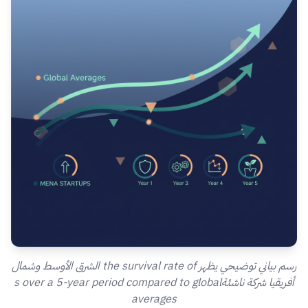
رسم بياني توضيحي يظهر the survival rate of الشرق الأوسط وشمال
أفريقيا شركة ناشئةs over a 5-year period compared to global
averages