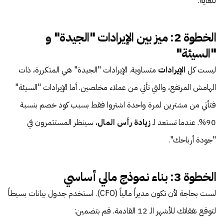
للغاية.
الخطوة 2: ميز بين الإيرادات "الجيدة" و
"السيئة"
ليست كل
الإيرادات
متساوية. الإيرادات "الجيدة" هي المتكررة، ذات
الهامش المرتفع، والتي تأتي من عملاء مخلصين. أما الإيرادات "السيئة"
فتأتي من مشترين لمرة واحدة اشتروا فقط بسبب كود خصم بنسبة
90%. عندما تستعد لـ
زيادة رأس المال
، سينظر المستثمرون في
"جودة أرباحك".
الخطوة 3: بناء نموذج مالي أساسي
لست بحاجة لأن تكون مديراً مالياً (CFO). استخدم جدول بيانات بسيطاً
لتوقع نفقاتك للأشهر الـ 12 القادمة. قم بتضمين: