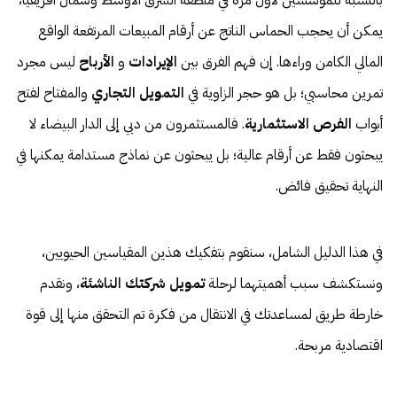
بالنسبة للمؤسسين لأول مرة في منطقة الشرق الأوسط وشمال أفريقيا،
يمكن أن يحجب الحماس الناتج عن أرقام المبيعات المرتفعة الواقع
المالي الكامن وراءها. إن فهم الفرق بين
الإيرادات
و
الأرباح
ليس مجرد
تمرين محاسبي؛ بل هو حجر الزاوية في
التمويل التجاري
والمفتاح لفتح
أبواب
الفرص الاستثمارية
. فالمستثمرون من دبي إلى الدار البيضاء لا
يبحثون فقط عن أرقام عالية؛ بل يبحثون عن نماذج مستدامة يمكنها في
النهاية تحقيق فائض.
في هذا الدليل الشامل، سنقوم بتفكيك هذين المقياسين الحيويين،
ونستكشف سبب أهميتهما لرحلة
تمويل شركتك الناشئة
، ونقدم
خارطة طريق لمساعدتك في الانتقال من فكرة تم التحقق منها إلى قوة
اقتصادية مربحة.