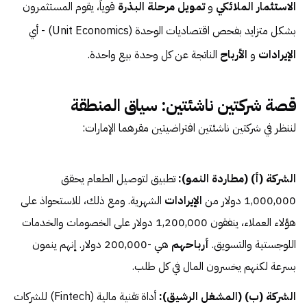
الاستثمار الملائكي
و
تمويل مرحلة البذرة
قوياً، يقوم المستثمرون
بشكل متزايد بفحص اقتصاديات الوحدة (Unit Economics) - أي
الإيرادات
و
الأرباح
الناتجة عن كل وحدة بيع واحدة.
قصة شركتين ناشئتين: سياق المنطقة
لننظر في شركتين ناشئتين افتراضيتين مقرهما الإمارات:
الشركة (أ) (مطاردة النمو):
تطبيق لتوصيل الطعام يحقق
1,000,000 دولار من
الإيرادات
الشهرية. ومع ذلك، للاستحواذ على
هؤلاء العملاء، ينفقون 1,200,000 دولار على الخصومات والخدمات
اللوجستية والتسويق.
أرباحهم
هي -200,000 دولار. إنهم ينمون
بسرعة لكنهم يخسرون المال في كل طلب.
الشركة (ب) (المشغل الرشيق):
أداة تقنية مالية (Fintech) للشركات