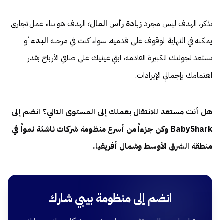
تذكر، الهدف ليس مجرد
زيادة رأس المال
؛ الهدف هو بناء عمل تجاري
يمكنه في النهاية الوقوف على قدميه. سواء كنت في مرحلة
البدء
أو
تستعد لجولتك الكبيرة القادمة، ابقِ عينيك على صافي الأرباح بقدر
اهتمامك بإجمالي الإيرادات.
هل أنت مستعد للانتقال بعملك إلى المستوى التالي؟ انضم إلى
BabyShark وكن جزءاً من أسرع منظومة شركات ناشئة نمواً في
منطقة الشرق الأوسط وشمال أفريقيا.
انضم إلى منظومة بيبي شارك