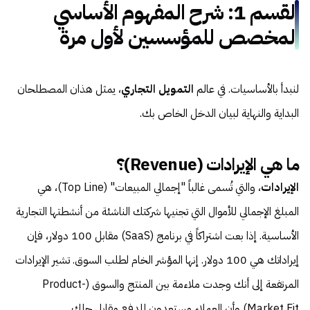
القسم 1: شرح المفهوم الأساسي
المخصص للمؤسسين لأول مرة
لنبدأ بالأساسيات. في عالم
التمويل التجاري
، يمثل هذان المصطلحان
البداية والنهاية لبيان الدخل الخاص بك.
ما هي الإيرادات (Revenue)؟
الإيرادات
، والتي تُسمى غالباً "إجمالي المبيعات" (Top Line)، هي
المبلغ الإجمالي للأموال التي تجنيها شركتك الناشئة من أنشطتها التجارية
الأساسية. إذا بعت اشتراكاً في برنامج (SaaS) مقابل 100 دولار، فإن
إيراداتك هي 100 دولار. إنها المؤشر الخام لطلب السوق. تشير الإيرادات
المرتفعة إلى أنك وجدت ملاءمة بين المنتج والسوق (Product-
Market Fit) وأن العملاء مستعدون للدفع مقابل حلك.