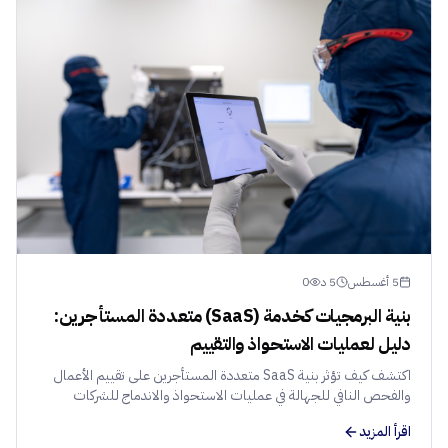
5 أغسطس
5
د
0
بنية البرمجيات كخدمة (SaaS) متعددة المستأجرين:
دليل لعمليات الاستحواذ والتقييم
اكتشف كيف تؤثر بنية SaaS متعددة المستأجرين على تقييم الأعمال
والفحص النافي للجهالة في عمليات الاستحواذ والاندماج للشركات
الناشئة في منطقة الشرق الأوسط وشمال أفريقيا.
اقرأ المزيد