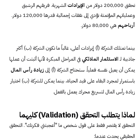
تحقق 200,000 دولار من
الإيرادات
الشهرية. فريقهم الرشيق
وعملياتهم المؤتمتة تؤدي إلى نفقات إجمالية قدرها 120,000 دولار.
أرباحهم
هي 80,000 دولار.
بينما تمتلك الشركة (أ) إيرادات أعلى، غالباً ما تكون الشركة (ب) أكثر
جاذبية لـ
الاستثمار الملائكي
في المراحل المبكرة لأنها أثبتت أن عملها
يمكن أن يعيل نفسه فعلياً. ستحتاج الشركة (أ) إلى
زيادة رأس المال
باستمرار لمجرد البقاء على قيد الحياة، بينما يمكن للشركة (ب) اختيار
زيادة رأس المال لتسريع محرك يعمل بالفعل.
لماذا يتطلب التحقق (Validation) كليهما
التحقق لا يقتصر فقط على قول شخص ما "أعجبتني فكرتك". التحقق
الحقيقي يحدث عندما: