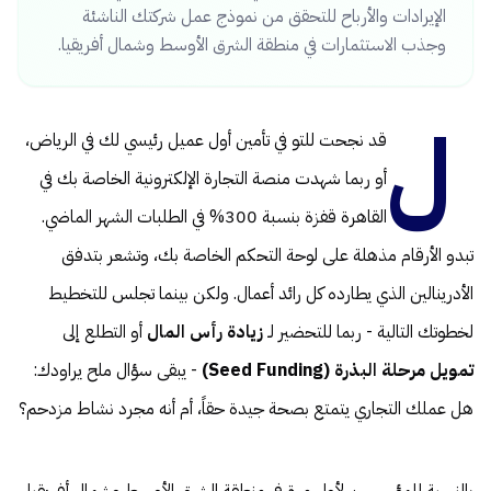
الإيرادات والأرباح للتحقق من نموذج عمل شركتك الناشئة
وجذب الاستثمارات في منطقة الشرق الأوسط وشمال أفريقيا.
ل
قد نجحت للتو في تأمين أول عميل رئيسي لك في الرياض،
أو ربما شهدت منصة التجارة الإلكترونية الخاصة بك في
القاهرة قفزة بنسبة 300% في الطلبات الشهر الماضي.
تبدو الأرقام مذهلة على لوحة التحكم الخاصة بك، وتشعر بتدفق
الأدرينالين الذي يطارده كل رائد أعمال. ولكن بينما تجلس للتخطيط
لخطوتك التالية - ربما للتحضير لـ
زيادة رأس المال
أو التطلع إلى
تمويل مرحلة البذرة (Seed Funding)
- يبقى سؤال ملح يراودك:
هل عملك التجاري يتمتع بصحة جيدة حقاً، أم أنه مجرد نشاط مزدحم؟