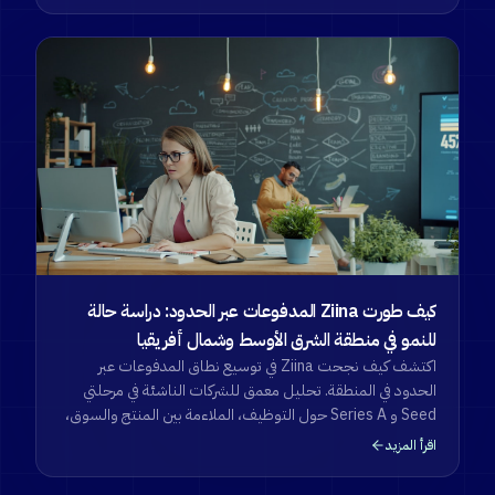
كيف طورت Ziina المدفوعات عبر الحدود: دراسة حالة
للنمو في منطقة الشرق الأوسط وشمال أفريقيا
اكتشف كيف نجحت Ziina في توسيع نطاق المدفوعات عبر
الحدود في المنطقة. تحليل معمق للشركات الناشئة في مرحلتي
Seed و Series A حول التوظيف، الملاءمة بين المنتج والسوق،
والاستراتيجية التقنية.
اقرأ المزيد