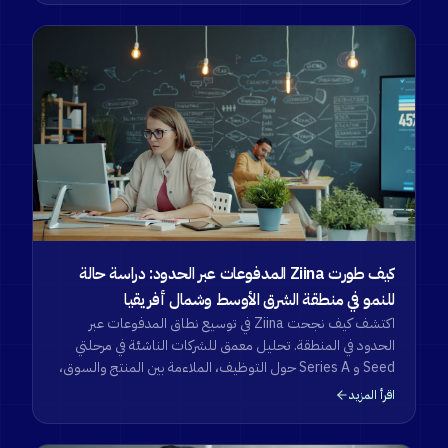
كيف طورت Ziina المدفوعات عبر الحدود: دراسة حالة
للنمو في منطقة الشرق الأوسط وشمال أفريقيا
اكتشف كيف نجحت Ziina في توسيع نطاق المدفوعات عبر
الحدود في المنطقة. تحليل معمق للشركات الناشئة في مرحلتي
Seed و Series A حول التوظيف، الملاءمة بين المنتج والسوق،
والاستراتيجية التقنية.
اقرأ المزيد