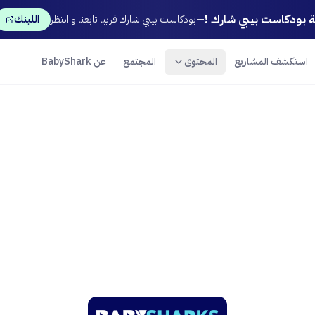
ة بودكاست بيبي شارك !
—
بودكاست بيبي شارك قريبا تابعنا و انتظر
اللينك
استكشف المشاريع
المحتوى
المجتمع
عن BabyShark